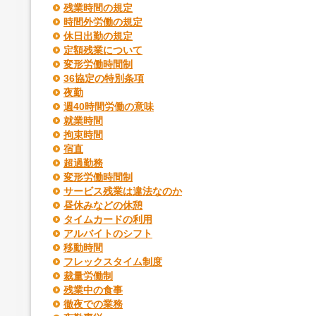
残業時間の規定
時間外労働の規定
休日出勤の規定
定額残業について
変形労働時間制
36協定の特別条項
夜勤
週40時間労働の意味
就業時間
拘束時間
宿直
超過勤務
変形労働時間制
サービス残業は違法なのか
昼休みなどの休憩
タイムカードの利用
アルバイトのシフト
移動時間
フレックスタイム制度
裁量労働制
残業中の食事
徹夜での業務